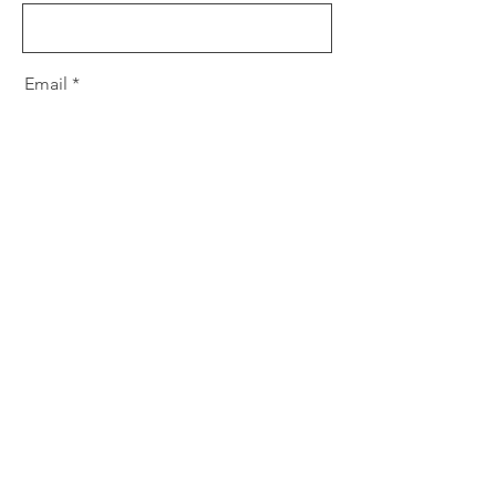
Email
Mensaje
Enviar